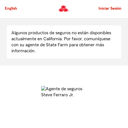
Pasar
al
English
Iniciar Sesión
contenido
principal
Comienzo
del
Algunos productos de seguros no están disponibles
contenido
actualmente en California. Por favor, comuníquese
principal
con su agente de State Farm para obtener más
información.