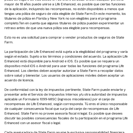
mayor de 18 años puede unirse a Life Enhanced, es posible que ciertas funciones
de la aplicación, incluyendo las recompensas, no estén disponibles a menos que
tengas una póliza de seguro de vida elegible de State Farm.En este momento, los
titulares de póliza en Florida y New York no son elegibles para el programa
completo.Ten en cuenta que algunos titulares de póliza pueden experimentar un
retraso antes de que una nueva póliza sea elegible para recompensas.
Esto no es una solicitud para comprar o vender productos de seguros de State
Farm.
La participación de Life Enhanced está sujeta a la elegibilidad del programa y varía
según el estado. Sujeto a los términos y condiciones del acuerdo. La aplicación Life
Enhanced está disponible para Android e iOS. Es posible que se requiera un
dispositivo móvil iOS o Android para usar todas las funciones del programa Life
Enhanced. Los clientes deben aceptar autorizar a State Farm a recopilar datos
sobre salud y bienestar. Los usuarios de aplicaciones móviles deben aceptar un
acuerdo de licencia.
De conformidad con la ley de impuestos pertinente, State Farm puede enviarte y
presentar ante el Servicio de Impuestos Internos y/u otra autoridad de impuestos
aplicable un Formulario 1099-MISC (ingresos misceláneos) por el canje de
recompensas de Life Enhanced, según corresponda. Tú eres el único responsable
de cualquier consecuencia fiscal que surja del canje de recompensas de Life
Enhanced. State Farm no provee asesoría fiscal ni legal. Es posible que desees
discutir las posibles consecuencias fiscales de tu participación en el programa Life
Enhanced con un asesor fiscal o legal.
Cada aseguradora de State Farm asume la exclusiva responsabilidad financiera