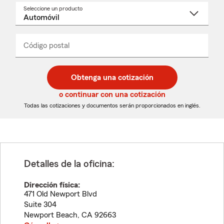
Seleccione un producto
Seleccione
un
nombre
de
producto
del
Código postal
Ingresa
Ingresa
_____
menú
un
un
desplegable
código
código
postal
postal
Obtenga una cotización
de
de
5
5
o continuar con una cotización
dígitos
dígitos
Todas las cotizaciones y documentos serán proporcionados en inglés.
Detalles de la oficina:
Dirección física:
471 Old Newport Blvd
Suite 304
Newport Beach
,
CA
92663