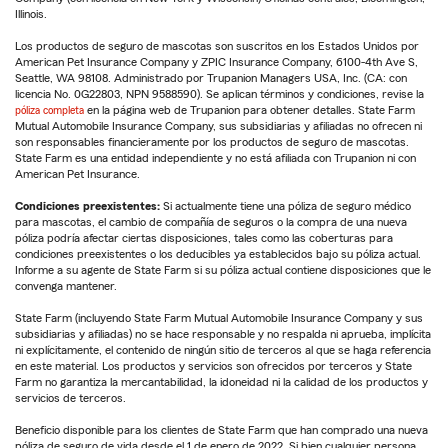
Illinois.
Los productos de seguro de mascotas son suscritos en los Estados Unidos por
American Pet Insurance Company y ZPIC Insurance Company, 6100-4th Ave S,
Seattle, WA 98108. Administrado por Trupanion Managers USA, Inc. (CA: con
licencia No. 0G22803, NPN 9588590). Se aplican términos y condiciones, revise la
póliza completa
en la página web de Trupanion para obtener detalles. State Farm
Mutual Automobile Insurance Company, sus subsidiarias y afiliadas no ofrecen ni
son responsables financieramente por los productos de seguro de mascotas.
State Farm es una entidad independiente y no está afiliada con Trupanion ni con
American Pet Insurance.
Condiciones preexistentes:
Si actualmente tiene una póliza de seguro médico
para mascotas, el cambio de compañía de seguros o la compra de una nueva
póliza podría afectar ciertas disposiciones, tales como las coberturas para
condiciones preexistentes o los deducibles ya establecidos bajo su póliza actual.
Informe a su agente de State Farm si su póliza actual contiene disposiciones que le
convenga mantener.
State Farm (incluyendo State Farm Mutual Automobile Insurance Company y sus
subsidiarias y afiliadas) no se hace responsable y no respalda ni aprueba, implícita
ni explícitamente, el contenido de ningún sitio de terceros al que se haga referencia
en este material. Los productos y servicios son ofrecidos por terceros y State
Farm no garantiza la mercantabilidad, la idoneidad ni la calidad de los productos y
servicios de terceros.
Beneficio disponible para los clientes de State Farm que han comprado una nueva
póliza de seguro de vida desde el 1 de enero de 2022. Si bien cualquier persona